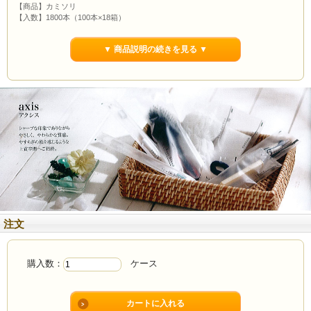
【商品】カミソリ
【入数】1800本（100本×18箱）
【単価】
23円
【仕様】3枚刃首振りスムーサー付き 袋入り
▼ 商品説明の続きを見る ▼
ハンドル材質：ポリスチレン
【寸法】全長：115mm
【原産国】中国
注文
購入数：
ケース