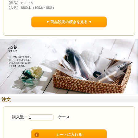
【商品】カミソリ
【入数】1800本（100本×18箱）
【単価】
16.5円
【仕様】2枚刃首振りスムーサー付き 袋入り
▼ 商品説明の続きを見る ▼
【寸法】全長：113mm
【原産国】中国
注文
購入数：
ケース