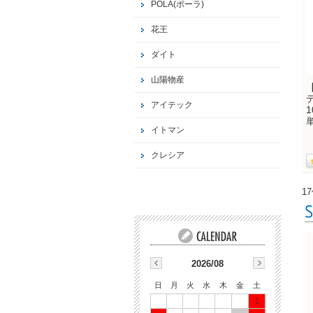
POLA(ポーラ)
花王
ダイト
山陽物産
アイテック
イトマン
クレシア
1
2026/08
日
月
火
水
木
金
土
1