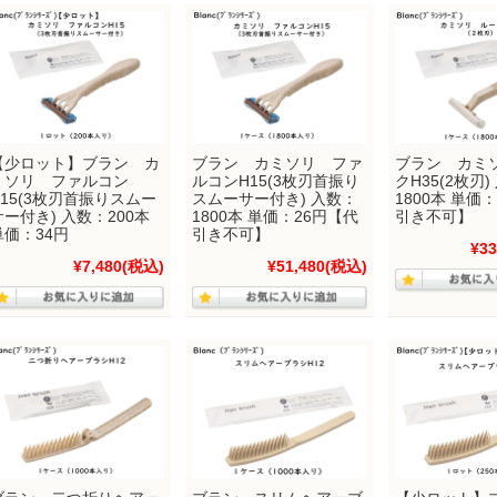
【少ロット】ブラン カ
ブラン カミソリ ファ
ブラン カミ
ミソリ ファルコン
ルコンH15(3枚刃首振り
クH35(2枚刃)
H15(3枚刃首振りスムー
スムーサー付き) 入数：
1800本 単価
サー付き) 入数：200本
1800本 単価：26円【代
引き不可】
単価：34円
引き不可】
¥33
¥7,480
(税込)
¥51,480
(税込)