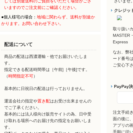
しては別途送料のご負担をいただく場合がござ
さいませ
いますのでご注文前にご確認ください。
クレジッ
●
個人様宅の場合：
地域に関わらず、
送料が別途か
かります。お問い合わせ下さい。
取り扱い
MASTER・
Express
配送について
なお、弊社
商品の配送は西濃運輸・他でお届けいたしま
ード番号
す。
ご安心下
指定できる配送時間帯は［午前]［午後]です。
（
時間指定不可
）
PayPay
基本的に日祝日の配送は行っておりません。
運送会社の指定や
置き配
はお受け出来ませんの
でご了承ください。
注文手続
基本的には法人様向け販売サイトの為、日中受
面の後に、P
け取れる場所へのお届け先の指定をお願いしま
アプリの
す。
手順に従