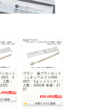
ラシセット
ブラン 歯ブラシセット
28穴 3
（シオンアルファH35
 入数：
28穴 5ｇシュリンク）
22円
入数：2000本 単価：27
円
,400
(税込)
¥59,400
(税込)