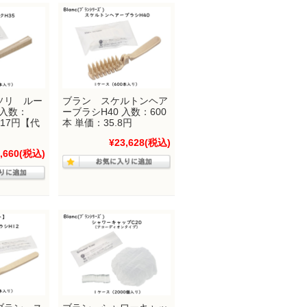
ソリ ルー
ブラン スケルトンヘア
 入数：
ーブラシH40 入数：600
：17円【代
本 単価：35.8円
¥23,628
(税込)
,660
(税込)