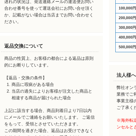
遅れの状況は、発送連絡メールの運送便お問い
合わせ番号を使って運送会社にお問い合せ頂く
100,000
か、記載がない場合は当店までお問い合わせく
200,000
ださい。
300,000
400,000
返品交換について
500,000
商品の性質上、お客様の都合による返品は原則
的にお断りしています。
法人様へ
【返品・交換の条件】
商品に瑕疵がある場合
弊社オン
当店の過失によりお客様が注文した商品と
業務でご
相違する商品が届けられた場合
事業主様
ご了承く
上記に該当する場合、商品到着日より7日以内
にメールでご連絡をお願いいたします。 ご返信
※海外転
をもって、受領とさせていただきます。
ンセルと
この期間を過ぎた場合、返品はお受けできなく