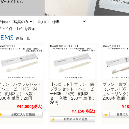
示切替：
並び順：
7件中1件～17件を表示
商品一覧
ブラン ハブラシセット
【少ロット】ブラン 歯
ブラン 歯ブ
（ハニービーH35 24
ブラシセット（ハニービ
（シオンH35 
穴 刻印3ｇ） 入数：
ーH35 24穴 刻印3
ｇシュリンク）
2000本 単価：20円
ｇ） 入数：250本 単価：
2000本 単価：
26円
¥44,000
(税込)
¥48
¥7,150
(税込)