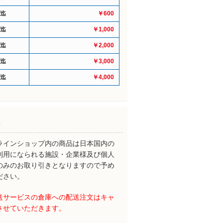
円迄
￥600
円迄
￥1,000
円迄
￥2,000
円迄
￥3,000
円迄
￥4,000
ラインショップ内の商品は日本国内の
利用になられる施設・企業様及び個人
のみのお取り引きとなりますので予め
ださい。
送サービスの倉庫への配送注文はキャ
させていただきます。