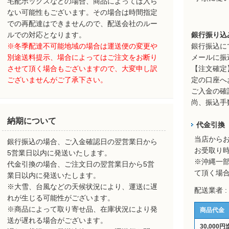
宅配ボックスなどの場合、商品によっては入ら
ない可能性もございます。その場合は時間指定
での再配達はできませんので、配送会社のルー
ルでの対応となります。
銀行振り込
※冬季配達不可能地域の場合は運送便の変更や
銀行振込に
別途送料提示、場合によってはご注文をお断り
メールに振
させて頂く場合もございますので、大変申し訳
【注文確定
ございませんがご了承下さい。
定の口座へ
ご入金の確
尚、振込手
納期について
代金引換
当店から
銀行振込の場合、ご入金確認日の翌営業日から
お受取り
5営業日以内に発送いたします。
※沖縄一
代金引換の場合、ご注文日の翌営業日から5営
て頂く場
業日以内に発送いたします。
※大雪、台風などの天候状況により、運送に遅
配送業者 
れが生じる可能性がございます。
※商品によって取り寄せ品、在庫状況により発
商品代金
送が遅れる場合がございます。
30,000円