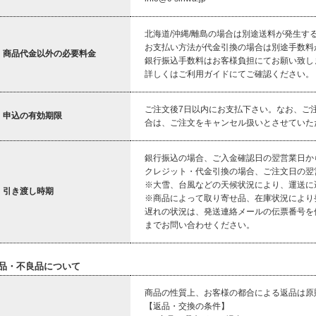
北海道/沖縄/離島の場合は別途送料が発生す
お支払い方法が代金引換の場合は別途手数料
商品代金以外の必要料金
銀行振込手数料はお客様負担にてお願い致し
詳しくはご利用ガイドにてご確認ください。
ご注文後7日以内にお支払下さい。なお、ご
申込の有効期限
合は、ご注文をキャンセル扱いとさせていた
銀行振込の場合、ご入金確認日の翌営業日か
クレジット・代金引換の場合、ご注文日の翌
※大雪、台風などの天候状況により、運送に
引き渡し時期
※商品によって取り寄せ品、在庫状況により
遅れの状況は、発送連絡メールの伝票番号を
までお問い合わせください。
品・不良品について
商品の性質上、お客様の都合による返品は原
【返品・交換の条件】