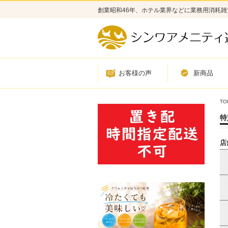
創業昭和46年、ホテル業界などに業務用消耗
お客様の声
新商品
TO
特
店