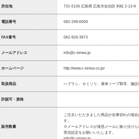
所在地
731-5106 広島県 広島市佐伯区 利松 2-13-9
電話番号
082-299-6009
FAX番号
082-928-3973
メールアドレス
info@c-sinwa.jp
ホームページ
http://www.c-sinwa.co.jp/
取扱商品
ハブラシ、カミソリ、液体ソープ類等、施設
許認可・資格
ご注文いただきました商品が在庫切れの場合
す。
販売数量
※メールアドレスが迷惑メールに振り分けら
受信設定をお願いいたします。
info@c-sinwa.jp