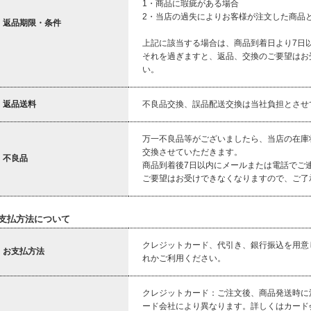
1・商品に瑕疵がある場合
2・当店の過失によりお客様が注文した商品
返品期限・条件
上記に該当する場合は、商品到着日より7日
それを過ぎますと、返品、交換のご要望はお
い。
返品送料
不良品交換、誤品配送交換は当社負担とさせ
万一不良品等がございましたら、当店の在庫
交換させていただきます。
不良品
商品到着後7日以内にメールまたは電話でご
ご要望はお受けできなくなりますので、ご了
支払方法について
クレジットカード、代引き、銀行振込を用意
お支払方法
れかご利用ください。
クレジットカード：ご注文後、商品発送時に
ード会社により異なります。詳しくはカード