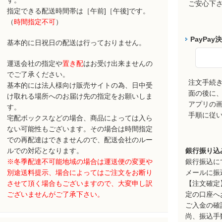
す。
ご安心下
指定できる配送時間帯は［午前]［午後]です。
（
時間指定不可
）
PayPay
基本的に日祝日の配送は行っておりません。
運送会社の指定や
置き配
はお受け出来ませんの
でご了承ください。
注文手続
基本的には法人様向け販売サイトの為、日中受
面の後に、P
け取れる場所へのお届け先の指定をお願いしま
アプリの
す。
手順に従
宅配ボックスなどの場合、商品によっては入ら
ない可能性もございます。その場合は時間指定
での再配達はできませんので、配送会社のルー
ルでの対応となります。
銀行振り込
※冬季配達不可能地域の場合は運送便の変更や
銀行振込に
別途送料提示、場合によってはご注文をお断り
メールに振
させて頂く場合もございますので、大変申し訳
【注文確定
ございませんがご了承下さい。
定の口座へ
ご入金の確
尚、振込手