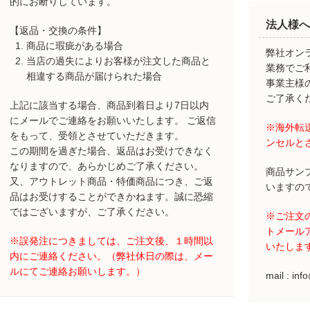
的にお断りしています。
法人様へ
【返品・交換の条件】
商品に瑕疵がある場合
弊社オン
当店の過失によりお客様が注文した商品と
業務でご
相違する商品が届けられた場合
事業主様
ご了承く
上記に該当する場合、商品到着日より7日以内
にメールでご連絡をお願いいたします。 ご返信
※海外転
をもって、受領とさせていただきます。
ンセルと
この期間を過ぎた場合、返品はお受けできなく
なりますので、あらかじめご了承ください。
商品サン
又、アウトレット商品・特価商品につき、ご返
いますの
品はお受けすることができかねます。誠に恐縮
ではございますが、ご了承ください。
※ご注文
トメール
※誤発注につきましては、ご注文後、１時間以
いたしま
内にご連絡ください。（弊社休日の際は、メー
ルにてご連絡お願いします。）
mail : inf