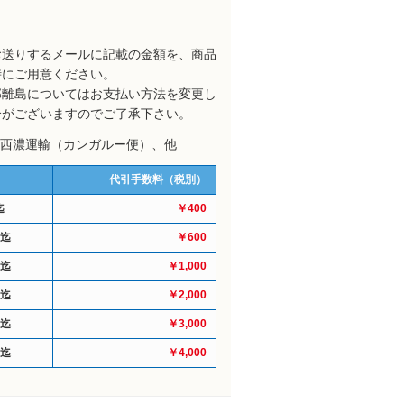
お送りするメールに記載の金額を、商品
時にご用意ください。
部離島についてはお支払い方法を変更し
合がございますのでご了承下さい。
: 西濃運輸（カンガルー便）、他
代引手数料（税別）
迄
￥400
円迄
￥600
円迄
￥1,000
円迄
￥2,000
円迄
￥3,000
円迄
￥4,000