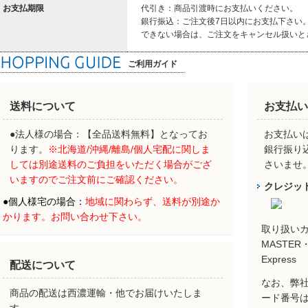
お支払期限
代引き：商品引渡時にお支払いください。
銀行振込：ご注文後7日以内にお支払下さい
できない場合は、ご注文をキャンセル扱いと
ご利用ガイド
送料について
お支払い
●法人様の場合：【全品送料無料】となってお
お支払いは
ります。
※北海道/沖縄/離島/個人宅配に関しま
銀行振り
しては別途送料のご負担をいただく場合がござ
さいませ
いますのでご注文前にご確認ください。
クレジッ
●
個人様宅の場合：
地域に関わらず、
送料が別途か
かります。お問い合わせ下さい。
取り扱い
MASTER・
Express
配送について
なお、弊社
商品の配送は西濃運輸・他でお届けいたしま
ード番号