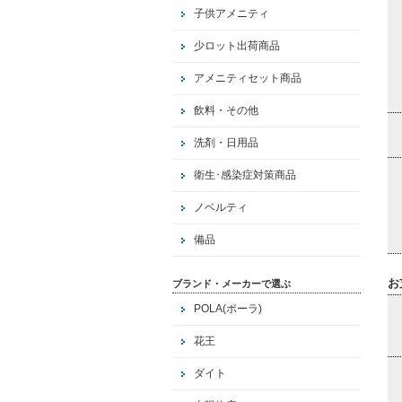
子供アメニティ
少ロット出荷商品
アメニティセット商品
飲料・その他
洗剤・日用品
衛生･感染症対策商品
ノベルティ
備品
お
ブランド・メーカーで選ぶ
POLA(ポーラ)
花王
ダイト