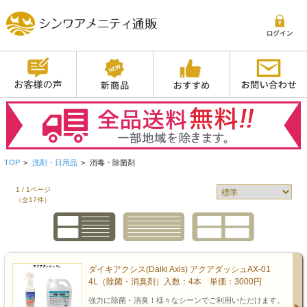
TOP
>
洗剤・日用品
>
消毒・除菌剤
1 / 1ページ
（全17件）
ダイキアクシス(Daiki Axis) アクアダッシュAX-01
4L（除菌・消臭剤）入数：4本 単価：3000円
強力に除菌・消臭！様々なシーンでご利用いただけます。