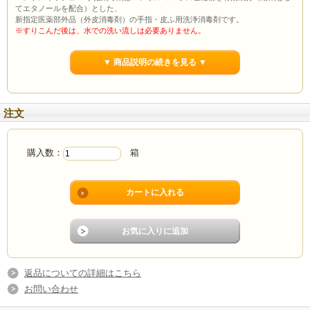
てエタノールを配合）とした、
新指定医薬部外品（外皮消毒剤）の手指・皮ふ用洗浄消毒剤です。
※すりこんだ後は、水での洗い流しは必要ありません。
・素早くなじみ、素早く乾燥。乾いた後はサラッと！
すっと手指になじみ、ベタつきやヌルつきがありません。
▼ 商品説明の続きを見る ▼
乾いた後はサラッとしているため、衛生手袋をつけて作業をする際にも手袋がは
りつかず、着脱の作業が楽におこなえます。
商品詳細
【メーカー】花王
注文
【商品】手指消毒剤
(火気注意)※本品は消防法上の危険物に該当しません
【入数】6
【単価】1300円
購入数：
箱
【効能・効果】手指・皮ふの洗浄・消毒
【用法】そのまま手指に塗布または塗擦する。
（1）小児に使用させる場合には、保護者の指導監督のもとに使用させること。
（2）目に入らないように注意すること。万一、目に入った場合には、すぐに水ま
たはぬるま湯で洗うこと。
なお、症状が重い場合には、眼科医の診療を受けること。
（3）外用にのみ使用すること。
【してはいけないこと】
（守らないと現在の症状が悪化したり、副作用が起こりやすくなる）次の人は使
用しないこと。
（1）患部が広範囲の人。（2）深い傷やひどいやけどの人。
返品についての詳細はこちら
【相談すること】
1.次の人は使用前に医師または薬剤師に相談すること。
お問い合わせ
（1）医師の治療を受けてる人。
（2）本人または家族がアレルギー体質の人。