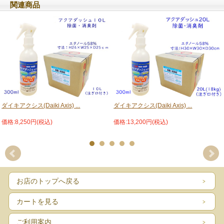
関連商品
（3）薬によりアレルギー症状を起こしたことがある人。
2.次の場合は、直ちに使用を中止し、この製品（注意書き）を持って医師または
薬剤師に相談すること。
（1）使用後、皮ふに発疹・発赤、かゆみの症状があらわれた場合。
（2）5～6日間使用しても症状がよくならない場合。
【使用上の注意】
1.使用に際しては、商品の注意書きをよく読み、注意を守ること。
●飲み込んだ時は、吐かずに口をすすぎ、水を飲むなどの処置をすること。異常が
残る場合は医師の診断を受けること。
●気分が悪くなった時は、使用を中止すること。異常が残る場合は医師の診断を受
けること。
2.保管及び取り扱い上の注意
（1）直射日光の当たらない涼しい所に密栓して保管すること。
ダイキアクシス(Daiki Axis) ...
ダイキアクシス(Daiki Axis) ...
（2）小児の手の届かない所に保管すること。
（3）認知症の方などの誤飲や他の事故を防ぐため、置き場所に注意すること。
価格:8,250円(税込)
価格:13,200円(税込)
（4）火気に近づけないこと。
（5）ワックス、ペンキ、ニスなどの塗装面、木製品や紙製品、家具、床、衣
料、メガネ、時計、皮革、
樹脂材料（アクリルやスチロールなど）、ゴムは変色や膨潤、破損するこ
とがあるので付着しないように
注意し、液が付着した場合は、すぐに拭き取ること。
（6）取り扱う場合、換気を充分に行うこと。
お店のトップへ戻る
（7）初期火災の場合、大量の水またはアルコール用消火器で消化すること。
●使い終わった容器は水で洗い、つぶしてボトルの空気を抜き、キャップを閉め
る。
カートを見る
※手指の消毒以外には使わないでください。
※この商品はアルコール類の為、北海道・沖縄・離島の場合送れない、又はお届
ご利用案内
けまで時間がかかる、代引き不可となる可能性もありますのでご了承下さい。