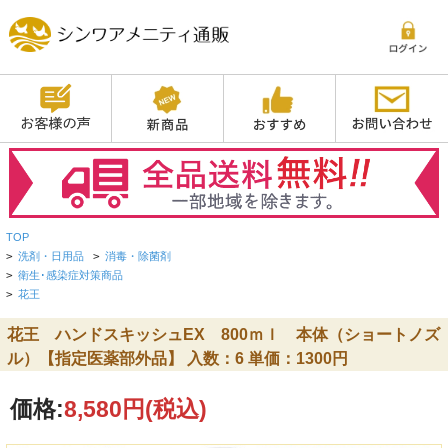
TOP
>
洗剤・日用品
>
消毒・除菌剤
>
衛生･感染症対策商品
>
花王
花王 ハンドスキッシュEX 800ｍｌ 本体（ショートノズ
ル）【指定医薬部外品】 入数：6 単価：1300円
価格:
8,580円
(税込)