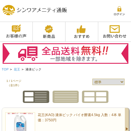
TOP
>
花王
>
液体ビック
1 / 1ページ
（全1件）
花王(KAO) 液体ビック バイオ酵素4.5kg 入数：4本 単
価：3750円