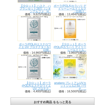
【少ロット】ハスク ハ
ポーラ(POLA)カラハリ デ
ブラシセット28穴（シオ
イリーシールドミルク
ンアルファ H...
〈日焼け...
価格：9,625円(税込)
価格：13,464円(税込)
ポーラ(POLA)エステロワ
【少ロット】ポーラ
イエ UV プロテクターＮ<
(POLA)カラハリ デイリー
日焼...
シールドミル...
価格：14,960円(税込)
価格：3,960円(税込)
【少ロット】ポーラ
anatano.プレミアムUVカ
(POLA)エステロワイエ
ットジェル2.5g パウ
UV プロテク...
チ ...
価格：4,400円(税込)
価格：16,500円(税込)
おすすめ商品 をもっと見る