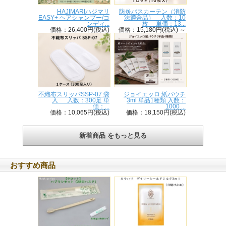
HAJIMARIハジマリ
防炎バスカーテン（消防
EASY+ ヘアシャンプー/コ
法適合品） 入数：10
ンディ...
枚 単価：13...
価格：26,400円(税込)
価格：15,180円(税込)
～
不織布スリッパSSP-07 袋
ジョイエッロ 紙パウチ
入 入数：300足 単
3ml 単品1種類 入数：
価：...
1000 ...
価格：10,065円(税込)
価格：18,150円(税込)
新着商品 をもっと見る
おすすめ商品