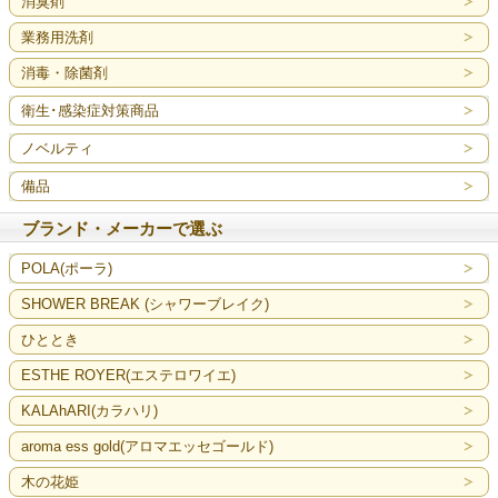
消臭剤
業務用洗剤
消毒・除菌剤
衛生･感染症対策商品
ノベルティ
備品
ブランド・メーカーで選ぶ
POLA(ポーラ)
SHOWER BREAK (シャワーブレイク)
ひととき
ESTHE ROYER(エステロワイエ)
KALAhARI(カラハリ)
aroma ess gold(アロマエッセゴールド)
木の花姫