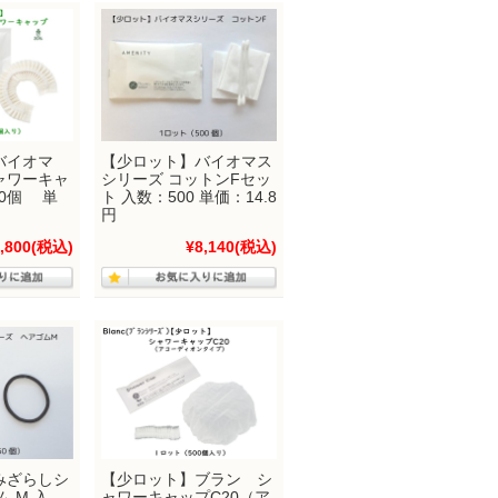
バイオマ
【少ロット】バイオマス
ャワーキャ
シリーズ コットンFセッ
00個 単
ト 入数：500 単価：14.8
円
,800
(税込)
¥8,140
(税込)
みざらしシ
【少ロット】ブラン シ
 M 入
ャワーキャップC20（ア