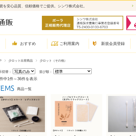
雑貨を安心品質、信頼価格でご提供。シンワ株式会社。
おすすめ
ご利用案内
新規会員登録
P
少ロット出荷商品
少ロット（その他）
示切替：
並び順：
6件中1件～36件を表示
商品一覧