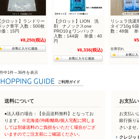
【少ロット】ランドリー
【少ロット】LION 洗
リシェラ洗濯
バック青字 入数：500枚
剤 ナノックスone
タイプ10g 6
単価：15円
PRO10ｇワンパック
数：48個 単
入数：144袋 単価：40
¥8,250
(税込)
¥5
円
在庫切れ
¥6,336
(税込)
6件中1件～36件を表示
ご利用ガイド
送料について
お支払い
●法人様の場合：【全品送料無料】となってお
お支払いは
ります。
※北海道/沖縄/離島/個人宅配に関しま
銀行振り
しては別途送料のご負担をいただく場合がござ
さいませ
いますのでご注文前にご確認ください。
クレジッ