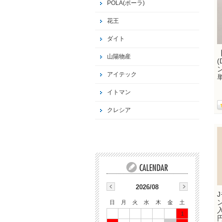
POLA(ポーラ)
花王
ダイト
山陽物産
(
アイテック
イトマン
クレシア
2026/08
日
月
火
水
木
金
土
1