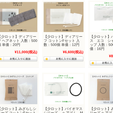
【少ロット】ディアリー
【少ロット】ディアリー
【少ロット】
フ ヘアネット 入数：500
フ コットンFセット 入
ス エコ シ
個 単価：20円
数：500個 単価：12円
ップ 入数：5
価：16円
¥11,000
(税込)
¥6,600
(税込)
¥8
【少ロット】みざらしシ
【少ロット】バイオマス
【少ロット】
リーズ コットンFセット
シリーズ ヘアゴム M
リーズ ヘアゴム