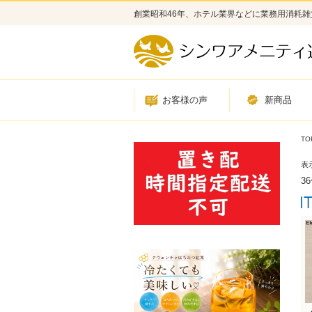
創業昭和46年、ホテル業界などに業務用消耗
お客様の声
新商品
TO
表
3