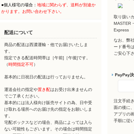
●
個人様宅の場合：
地域に関わらず、
送料が別途か
かります。お問い合わせ下さい。
取り扱い
MASTER・
Express
配送について
なお、弊社
商品の配送は西濃運輸・他でお届けいたしま
ード番号
す。
ご安心下
指定できる配送時間帯は［午前]［午後]です。
（
時間指定不可
）
PayPay
基本的に日祝日の配送は行っておりません。
運送会社の指定や
置き配
はお受け出来ませんの
でご了承ください。
注文手続
基本的には法人様向け販売サイトの為、日中受
面の後に、P
け取れる場所へのお届け先の指定をお願いしま
アプリの
す。
手順に従
宅配ボックスなどの場合、商品によっては入ら
ない可能性もございます。その場合は時間指定