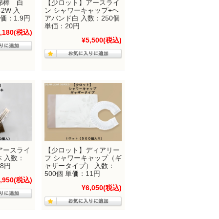
綿棒 白
【少ロット】アースライ
2W 入
ン シャワーキャップ+ヘ
単価：1.9円
アバンド白 入数：250個
単価：20円
,180
(税込)
¥5,500
(税込)
アースライ
【少ロット】ディアリー
本 入数：
フ シャワーキャップ（ギ
18円
ャザータイプ） 入数：
500個 単価：11円
,950
(税込)
¥6,050
(税込)