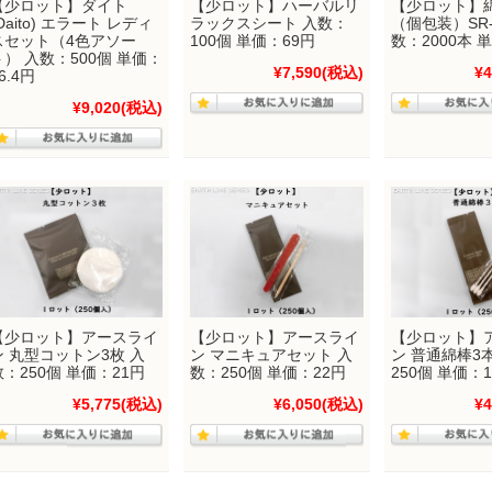
【少ロット】ダイト
【少ロット】ハーバルリ
【少ロット】
Daito) エラート レディ
ラックスシート 入数：
（個包装）SR-
スセット（4色アソー
100個 単価：69円
数：2000本 
ト） 入数：500個 単価：
¥7,590
(税込)
¥4
6.4円
¥9,020
(税込)
【少ロット】アースライ
【少ロット】アースライ
【少ロット】
ン 丸型コットン3枚 入
ン マニキュアセット 入
ン 普通綿棒3
数：250個 単価：21円
数：250個 単価：22円
250個 単価：
¥5,775
(税込)
¥6,050
(税込)
¥4