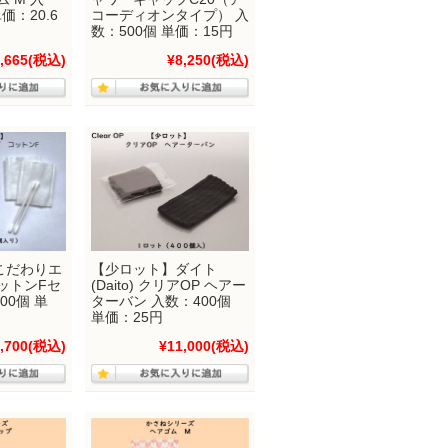
価：20.6
コーディオンタイプ） 入
数：500個 単価：15円
,665
(税込)
¥8,250
(税込)
こだわりエ
【少ロット】ダイト
ットンFセ
(Daito) クリアOP ヘアー
00個 単
ターバン 入数：400個
単価：25円
,700
(税込)
¥11,000
(税込)