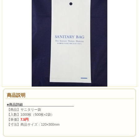
商品説明
■商品詳細
【商品】サニタリー袋
【入数】1000枚（500枚×2袋）
【単価】
7.5円
【寸法】商品サイズ：120×300mm