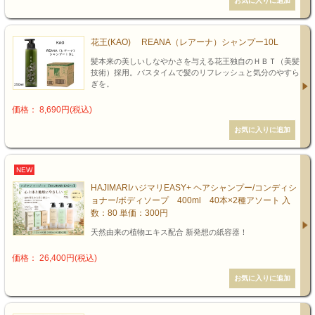
花王(KAO) REANA（レアーナ）シャンプー10L
髪本来の美しいしなやかさを与える花王独自のＨＢＴ（美髪
技術）採用。バスタイムで髪のリフレッシュと気分のやすら
ぎを。
価格： 8,690円(税込)
NEW
HAJIMARIハジマリEASY+ ヘアシャンプー/コンディシ
ョナー/ボディソープ 400ml 40本×2種アソート 入
数：80 単価：300円
天然由来の植物エキス配合 新発想の紙容器！
価格： 26,400円(税込)