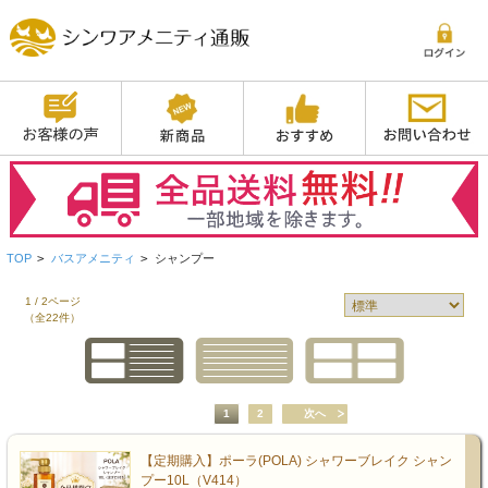
TOP
>
バスアメニティ
>
シャンプー
1 / 2ページ
（全22件）
1
2
次へ
【定期購入】ポーラ(POLA) シャワーブレイク シャン
プー10L（V414）