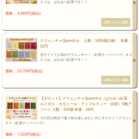
スメは、はちみつ紅茶です！！
価格： 4,860円(税込)
クウェンチャQuench-a 入数：1000個(1種) 単価：
22円
当サイトで人気のクウェンチャ！（紅茶ティーバッグ）オス
スメは、はちみつ紅茶です！！
価格： 23,760円(税込)
【少ロット】クウェンチャQuench-a（はちみつ紅茶・
ルイボス・カモミール・アップルティー・緑茶）5種ア
ソート 入数：250個 単価：26円
その日の気分で違う味を楽しみたい方にオススメ！クウェン
チャ（紅茶ティーバッグ）
価格： 7,020円(税込)