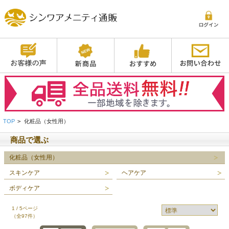
TOP
>
化粧品（女性用）
商品で選ぶ
化粧品（女性用）
スキンケア
ヘアケア
ボディケア
1 / 5ページ
（全97件）