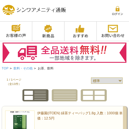
TOP
>
飲料・その他
>
お茶、飲料
1 / 1ページ
（全13件）
伊藤園(ITOEN) 緑茶ティーバッグ1.8g 入数：1000個 単
価：12.5円