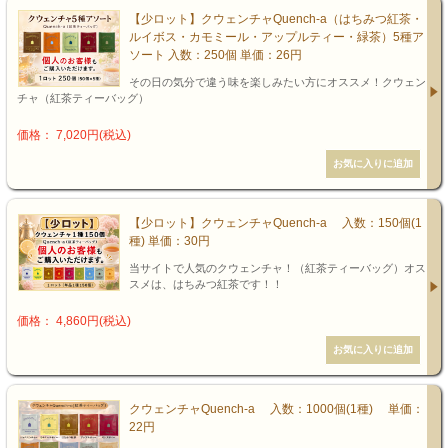
【少ロット】クウェンチャQuench-a（はちみつ紅茶・
ルイボス・カモミール・アップルティー・緑茶）5種ア
ソート 入数：250個 単価：26円
その日の気分で違う味を楽しみたい方にオススメ！クウェン
チャ（紅茶ティーバッグ）
価格： 7,020円(税込)
【少ロット】クウェンチャQuench-a 入数：150個(1
種) 単価：30円
当サイトで人気のクウェンチャ！（紅茶ティーバッグ）オス
スメは、はちみつ紅茶です！！
価格： 4,860円(税込)
クウェンチャQuench-a 入数：1000個(1種) 単価：
22円