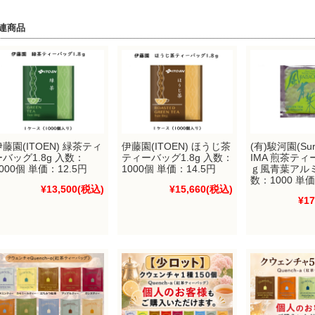
連商品
伊藤園(ITOEN) 緑茶ティ
伊藤園(ITOEN) ほうじ茶
(有)駿河園(Sur
ーバッグ1.8g 入数：
ティーバッグ1.8g 入数：
IMA 煎茶ティ
000個 単価：12.5円
1000個 単価：14.5円
ｇ風青葉アル
数：1000 単価
¥13,500
(税込)
¥15,660
(税込)
¥17