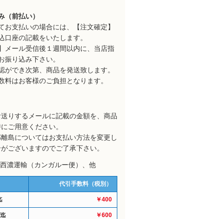
み（前払い）
てお支払いの場合には、【注文確定】
込口座の記載をいたします。
】メール受信後１週間以内に、当店指
お振り込み下さい。
認ができ次第、商品を発送致します。
数料はお客様のご負担となります。
お送りするメールに記載の金額を、商品
時にご用意ください。
部離島についてはお支払い方法を変更し
合がございますのでご了承下さい。
: 西濃運輸（カンガルー便）、他
代引手数料（税別）
迄
￥400
円迄
￥600