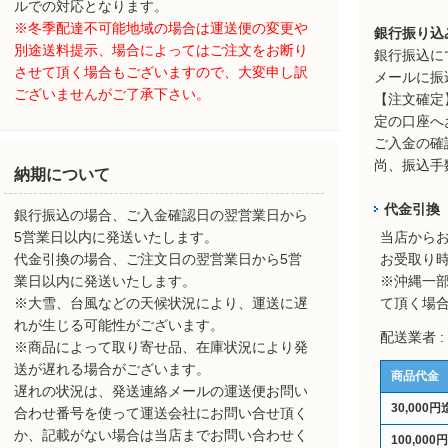
ルでの対応となります。
※冬季配達不可能地域の場合は運送便の変更や
銀行振り込
別途送料提示、場合によってはご注文をお断り
銀行振込に
させて頂く場合もございますので、大変申し訳
メールに振
ございませんがご了承下さい。
【注文確定
定の口座へ
ご入金の確
尚、振込手
納期について
代金引換
銀行振込の場合、ご入金確認日の翌営業日から
5営業日以内に発送いたします。
当店から
代金引換の場合、ご注文日の翌営業日から5営
お受取り
業日以内に発送いたします。
※沖縄一
※大雪、台風などの天候状況により、運送に遅
て頂く場
れが生じる可能性がございます。
配送業者 
※商品によって取り寄せ品、在庫状況により発
送が遅れる場合がございます。
商品代金
遅れの状況は、発送連絡メールの運送便お問い
30,000円
合わせ番号を使って運送会社にお問い合せ頂く
か、記載がない場合は当店までお問い合わせく
100,000