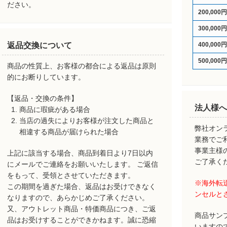
ださい。
200,000
300,000
返品交換について
400,000
500,000
商品の性質上、お客様の都合による返品は原則
的にお断りしています。
【返品・交換の条件】
法人様へ
商品に瑕疵がある場合
当店の過失によりお客様が注文した商品と
弊社オン
相違する商品が届けられた場合
業務でご
事業主様
上記に該当する場合、商品到着日より7日以内
ご了承く
にメールでご連絡をお願いいたします。 ご返信
をもって、受領とさせていただきます。
※海外転
この期間を過ぎた場合、返品はお受けできなく
ンセルと
なりますので、あらかじめご了承ください。
又、アウトレット商品・特価商品につき、ご返
商品サン
品はお受けすることができかねます。誠に恐縮
いますの