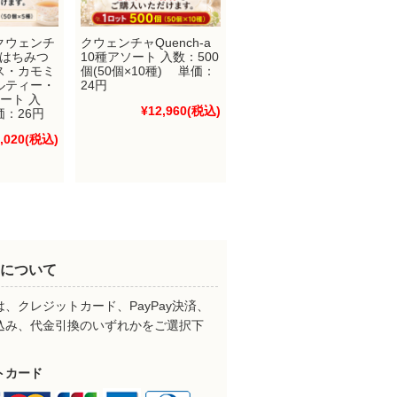
クウェンチ
クウェンチャQuench-a
a（はちみつ
10種アソート 入数：500
ス・カモミ
個(50個×10種) 単価：
ルティー・
24円
ート 入
¥12,960
(税込)
価：26円
,020
(税込)
について
、クレジットカード、PayPay決済、
込み、代金引換のいずれかをご選択下
。
トカード