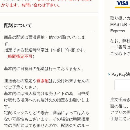
かります。お問い合わせ下さい。
取り扱い
MASTER・
配送について
Express
商品の配送は西濃運輸・他でお届けいたしま
なお、弊社
す。
ード番号
指定できる配送時間帯は［午前]［午後]です。
ご安心下
（
時間指定不可
）
基本的に日祝日の配送は行っておりません。
PayPay
運送会社の指定や
置き配
はお受け出来ませんの
でご了承ください。
基本的には法人様向け販売サイトの為、日中受
注文手続
け取れる場所へのお届け先の指定をお願いしま
面の後に、P
す。
アプリの
宅配ボックスなどの場合、商品によっては入ら
手順に従
ない可能性もございます。その場合は時間指定
での再配達はできませんので、配送会社のルー