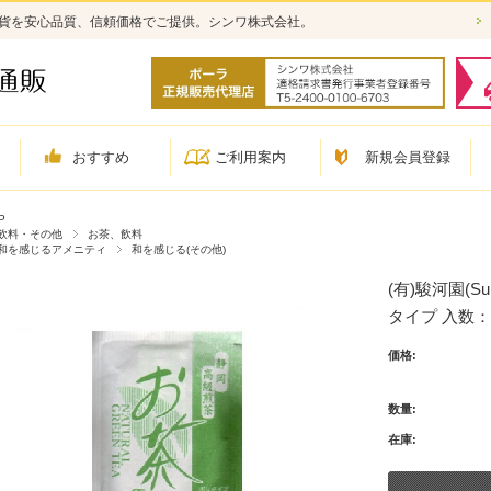
雑貨を安心品質、信頼価格でご提供。シンワ株式会社。
おすすめ
ご利用案内
新規会員登録
P
飲料・その他
お茶、飲料
和を感じるアメニティ
和を感じる(その他)
(有)駿河園(Su
タイプ 入数：1
価格:
数量:
在庫: