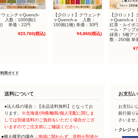
クウェンチャQuench-
【少ロット】クウェンチ
【少ロット】
a 入数：1000個(1
ャQuench-a 入数：
ャQuench-
種) 単価：22円
150個(1種) 単価：30円
紅茶・ルイボ
ール・アップ
¥23,760
(税込)
¥4,860
(税込)
緑茶）5種アソ
数：250個 単
¥7
ご利用ガイド
送料について
お支払い
●法人様の場合：【全品送料無料】となってお
お支払いは
ります。
※北海道/沖縄/離島/個人宅配に関しま
銀行振り
しては別途送料のご負担をいただく場合がござ
さいませ
いますのでご注文前にご確認ください。
クレジッ
●
個人様宅の場合：
地域に関わらず、
送料が別途か