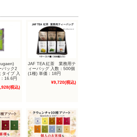
ugaen)
JAF TEA 紅茶 業務用テ
ーバック2
ィーバッグ 入数：500個
ミタイプ 入
(1種) 単価：18円
：16.6円
¥9,720
(税込)
,928
(税込)