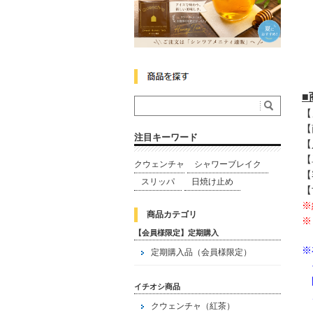
【
【
注目キーワード
【
【
クウェンチャ
シャワーブレイク
【
スリッパ
日焼け止め
【
※
商品カテゴリ
※
【会員様限定】定期購入
※
定期購入品（会員様限定）
そ
間
イチオシ商品
ご
クウェンチャ（紅茶）