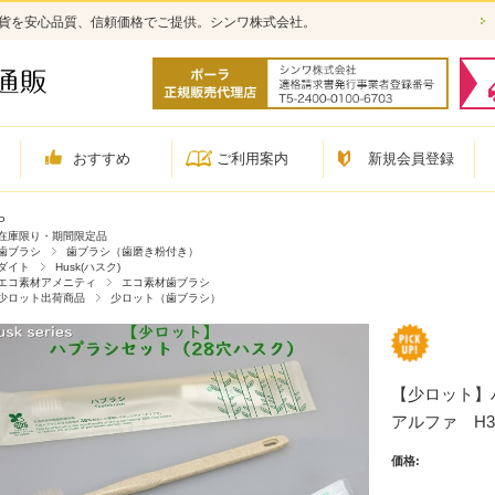
雑貨を安心品質、信頼価格でご提供。シンワ株式会社。
おすすめ
ご利用案内
新規会員登録
P
在庫限り・期間限定品
歯ブラシ
歯ブラシ（歯磨き粉付き）
ダイト
Husk(ハスク)
エコ素材アメニティ
エコ素材歯ブラシ
少ロット出荷商品
少ロット（歯ブラシ）
【少ロット】
アルファ H3
価格: