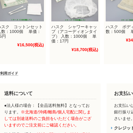
ハスク コットンセット
ハスク シャワーキャッ
ハスク ボデ
入数：1000個 単価：
プ（アコーディオンタイ
数：500個 
5円
プ） 入数：1000個 単
¥34
価：17円
¥16,500
(税込)
¥18,700
(税込)
ご利用ガイド
送料について
お支払い
●法人様の場合：【全品送料無料】となってお
お支払いは
ります。
※北海道/沖縄/離島/個人宅配に関しま
銀行振り
しては別途送料のご負担をいただく場合がござ
さいませ
いますのでご注文前にご確認ください。
クレジッ