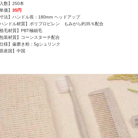
入数】250本
単価】
35円
寸法】ハンドル長：180mm ヘッドアップ
ハンドル材質】ポリプロピレン もみがら約35％配合
植毛材質】PBT極細毛
包装材質】コーンスターチ配合
仕様】歯磨き粉：5gシュリンク
原産国】中国