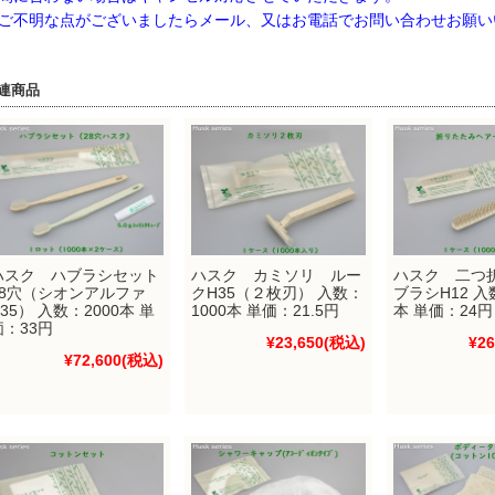
不明な点がございましたらメール、又はお電話でお問い合わせお願い
連商品
ハスク ハブラシセット
ハスク カミソリ ルー
ハスク 二つ
28穴（シオンアルファ
クH35（２枚刃） 入数：
ブラシH12 入
35） 入数：2000本 単
1000本 単価：21.5円
本 単価：24円
価：33円
¥23,650
(税込)
¥26
¥72,600
(税込)