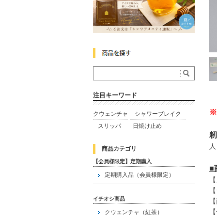
注目キーワード
※
クウェンチャ
シャワーブレイク
スリッパ
日焼け止め
籾
人
商品カテゴリ
【会員様限定】定期購入
定期購入品（会員様限定）
【
【
イチオシ商品
【
【
クウェンチャ（紅茶）