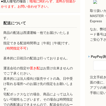
●
個人様宅の場合：
地域に関わらず、
送料が別途か
かります。お問い合わせ下さい。
取り扱い
MASTER・
Express
配送について
なお、弊社
商品の配送は西濃運輸・他でお届けいたしま
ード番号
す。
ご安心下
指定できる配送時間帯は［午前]［午後]です。
（
時間指定不可
）
PayPay
基本的に日祝日の配送は行っておりません。
運送会社の指定や
置き配
はお受け出来ませんの
でご了承ください。
注文手続
基本的には法人様向け販売サイトの為、日中受
面の後に、P
け取れる場所へのお届け先の指定をお願いしま
アプリの
す。
手順に従
宅配ボックスなどの場合、商品によっては入ら
ない可能性もございます。その場合は時間指定
での再配達はできませんので、配送会社のルー