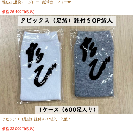
雅たび(足袋） グレー 紙帯巻 フリーサ...
価格:26,400円(税込)
タビックス（足袋）踵付きOP袋入 入数：...
価格:33,000円(税込)