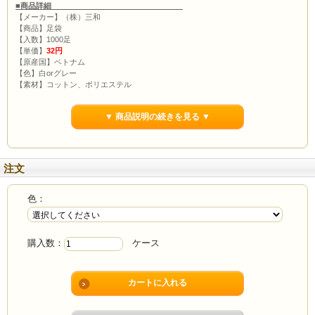
■商品詳細
【メーカー】（株）三和
【商品】足袋
【入数】1000足
【単価】
32円
【原産国】ベトナム
【色】白orグレー
【素材】コットン、ポリエステル
【寸法】フリーサイズ
※フリーサイズとなっておりますが、足のサイズ25.5cmの男性がギリギリ履ける
▼ 商品説明の続きを見る ▼
サイズです。
注文
色：
購入数：
ケース