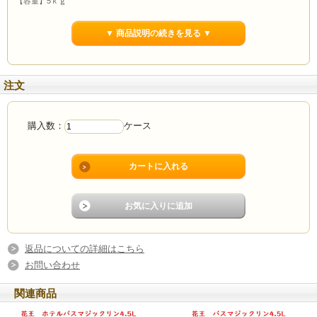
【容量】5ｋｇ
【仕様】アルカリ性
【寸法】本体サイズ：288×210×149mm
▼ 商品説明の続きを見る ▼
特長
１・シミ、黄ばみを漂白し、まっ白に仕上げます。
コック服、作業衣などのシミ汚れ、黄ばみ汚れを分解漂白して、まっ白に仕
上げます。
注文
２・すぐれた除菌・消臭効果があります。
主成分の次亜塩素酸ナトリウムがふきん・おしぼりの除菌・消臭に優れた効
果を発揮します。
購入数：
ケース
返品についての詳細はこちら
お問い合わせ
関連商品