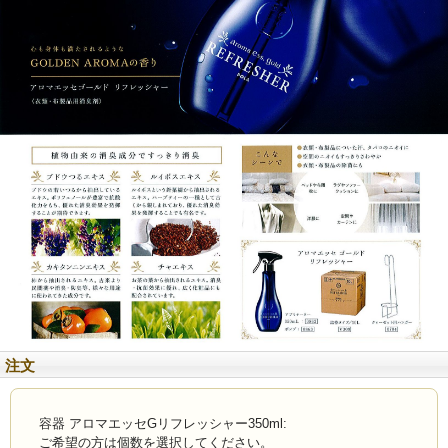
無料提供品が付属する商品について
詰替容器・アプリケータ・コックなど無料提供品をご希望される方は提供品の個
数を選択後、
買い物カゴに入れてください。また、それ以上の個数をご希望をされる方はホテ
ル名（施設名）
を明記して頂き、お問い合わせ下さい。メーカーに確認後、場合によってはお出
しできない事
もありますのでご了承下さい。
注文
容器 アロマエッセGリフレッシャー350ml:
ご希望の方は個数を選択してください。