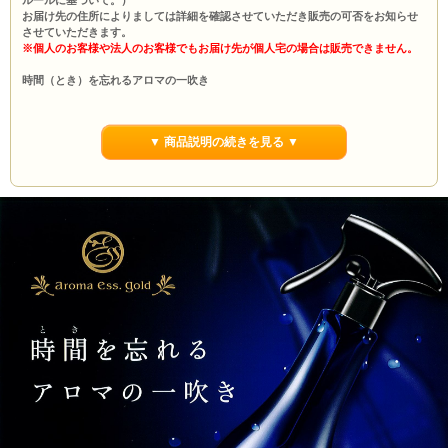
お届け先の住所によりましては詳細を確認させていただき販売の可否をお知らせ
させていただきます。
※個人のお客様や法人のお客様でもお届け先が個人宅の場合は販売できません。
時間（とき）を忘れるアロマの一吹き
植物由来の消臭成分ですっきり消臭
◆ブドウつるエキス
▼ 商品説明の続きを見る ▼
ブドウの若いつるから抽出しているエキス。ポリフェノールが豊富で抗酸化力を
もち、優れた消臭効果を発揮することが期待できます。
◆ルイボスエキス
ルイボスという針葉樹から抽出されるエキス。ハーブティーの一種として古くか
ら親しまれており、優れた消臭効果を発揮することでも有名です。
◆カキタンニンエキス
柿から抽出されるエキス。古来より民間薬や消臭・防臭等、様々な用途に使われ
てきた成分です。
◆チャエキス
お茶の葉から抽出されるエキス。消臭・抗菌効果に優れ、広く化粧品にも配合さ
れています。
■商品詳細
【製造販売元】株式会社ポーラ(POLA)
【シリーズ】アロマエッセゴールド(aroma ess.gold)
【商品】消臭剤
【容量】10Ｌ
※ポーラ商品は転売禁止となっております。