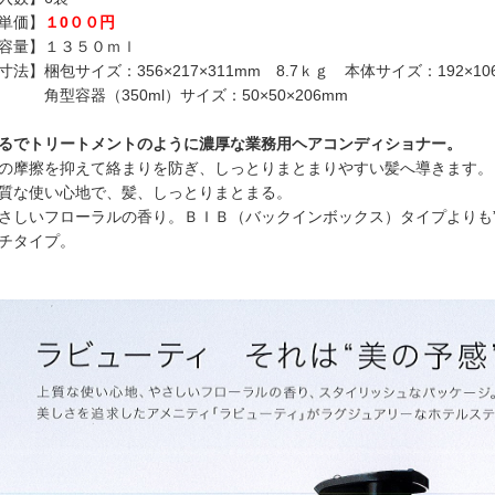
単価】
１0００円
容量】１３５０ｍｌ
寸法】梱包サイズ：356×217×311mm 8.7ｋｇ 本体サイズ：192×10
型容器（350ml）サイズ：50×50×206mm
るでトリートメントのように濃厚な業務用ヘアコンディショナー。
の摩擦を抑えて絡まりを防ぎ、しっとりまとまりやすい髪へ導きます。
質な使い心地で、髪、しっとりまとまる。
さしいフローラルの香り。ＢＩＢ（バックインボックス）タイプよりも
チタイプ。