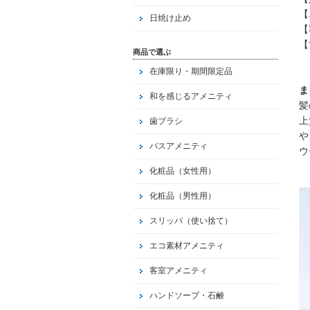
【
日焼け止め
【
【
商品で選ぶ
角
在庫限り・期間限定品
ま
和を感じるアメニティ
髪
上
歯ブラシ
や
バスアメニティ
ウ
化粧品（女性用）
化粧品（男性用）
スリッパ（使い捨て）
エコ素材アメニティ
客室アメニティ
ハンドソープ・石鹸