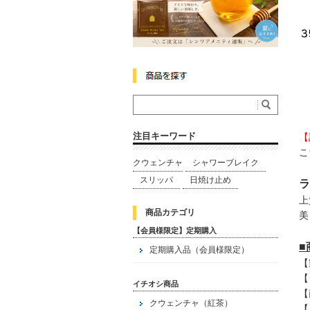
注目キーワード
【
こ
クウェンチャ
シャワーブレイク
スリッパ
日焼け止め
ラ
上
商品カテゴリ
美
【会員様限定】定期購入
定期購入品（会員様限定）
【
【
イチオシ商品
【
クウェンチャ（紅茶）
【