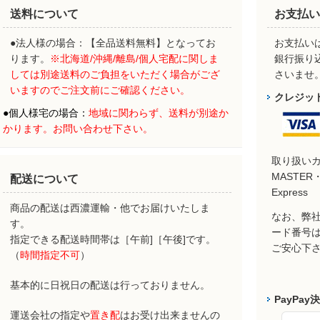
送料について
お支払い
●法人様の場合：【全品送料無料】となってお
お支払いは
ります。
※北海道/沖縄/離島/個人宅配に関しま
銀行振り
しては別途送料のご負担をいただく場合がござ
さいませ
いますのでご注文前にご確認ください。
クレジッ
●
個人様宅の場合：
地域に関わらず、
送料が別途か
かります。お問い合わせ下さい。
取り扱い
MASTER・
配送について
Express
商品の配送は西濃運輸・他でお届けいたしま
なお、弊社
す。
ード番号
指定できる配送時間帯は［午前]［午後]です。
ご安心下
（
時間指定不可
）
基本的に日祝日の配送は行っておりません。
PayPay
運送会社の指定や
置き配
はお受け出来ませんの