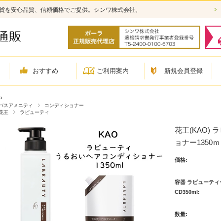
雑貨を安心品質、信頼価格でご提供。シンワ株式会社。
おすすめ
ご利用案内
新規会員登録
P
バスアメニティ
コンディショナー
花王
ラビューティ
花王(KAO)
ョナー1350
価格:
容器 ラビューティ
CD350ml:
数量: