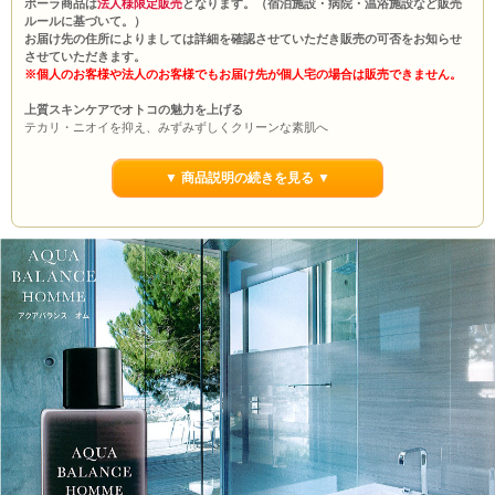
ポーラ商品は
法人様限定販売
となります。（宿泊施設・病院・温浴施設など販売
ルールに基づいて。）
お届け先の住所によりましては詳細を確認させていただき販売の可否をお知らせ
させていただきます。
※個人のお客様や法人のお客様でもお届け先が個人宅の場合は販売できません。
上質スキンケアでオトコの魅力を上げる
テカリ・ニオイを抑え、みずみずしくクリーンな素肌へ
■商品詳細
▼ 商品説明の続きを見る ▼
【製造販売元】株式会社ポーラ(POLA)
【シリーズ】アクアバランス オム(AQUA BALANCE HOMME)
【商品】シェービングウォッシュ(SHAVING WASH)
【入数】6個
【単価】
2550円
【容量】1Ｌ
◇特長
クリーンな素肌へ
濃密な泡が、やさしく肌を包みながら皮脂・汗をしっかりオフ。シェービングに
も使用できます。
※ポーラ商品は転売禁止となっております。
無料提供品が付属する商品について
詰替容器・アプリケータ・コックなど無料提供品をご希望される方は提供品の個
数を選択後、買い物カゴに入れてください。また、それ以上の個数をご希望をさ
れる方はホテル名（施設名）を明記して頂き、お問い合わせ下さい。メーカーに