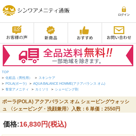
TOP
>
化粧品（男性用）
>
スキンケア
>
POLA(ポーラ)
>
AQUA BALANCE HOMME(アクアバランス オム)
>
客室アメニティ
>
カミソリ
>
シェービング剤
ポーラ(POLA) アクアバランス オム シェービングウォッシ
ュ 〈シェービング・洗顔兼用〉入数：6 単価：2550円
価格:
16,830円
(税込)