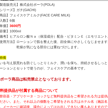
製造販売元】株式会社ポーラ(POLA)
シリーズ】ガチ(GACHI)
商品】フェイスケアミルク(FACE CARE MILK)
入数】6個
単価】
3600円
容量】1000ml
備考】ヒアルロン酸Ｎａ（保湿成分）配合・ビタミンＥ（エモリエント
使用方法】ローションで肌を整えた後、顔全体にやさしくなじませます
乾燥が気になる部分には重ねづけします。
特長
いを与え肌荒れを防ぐしっとりミルク、潤いを保ち、持続させるしっと
ーションとセットで使うのが、フェイスケアの基本です。
ポーラ商品は転売禁止となっております。
料提供品が付属する商品について
替容器・アプリケータ・コックなど無料提供品をご希望される方は提供
ださい。また、それ以上の個数をご希望をされる方はホテル名（施設名
。メーカーに確認後、場合によってはお出しできない事もありますので