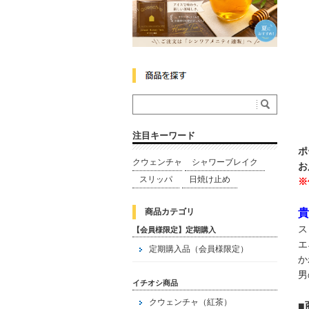
注目キーワード
ポ
クウェンチャ
シャワーブレイク
お
スリッパ
日焼け止め
※
商品カテゴリ
貴
ス
【会員様限定】定期購入
エ
定期購入品（会員様限定）
か
男
イチオシ商品
クウェンチャ（紅茶）