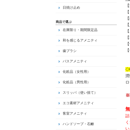
【
日焼け止め
【
【
商品で選ぶ
【
在庫限り・期間限定品
【
【
和を感じるアメニティ
【
【
歯ブラシ
バスアメニティ
◇
化粧品（女性用）
潤
ロ
化粧品（男性用）
スリッパ（使い捨て）
※
エコ素材アメニティ
無
客室アメニティ
詰
く
ハンドソープ・石鹸
い