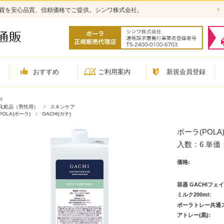
雑貨を安心品質、信頼価格でご提供。シンワ株式会社。
おすすめ
ご利用案内
新規会員登録
P
化粧品（男性用）
スキンケア
POLA(ポーラ)
GACHI(ガチ)
ポーラ(POL
入数：6 単価：
価格:
容器 GACHIフェ
ミルク200ml:
ポーラトレー共通
アトレー(黒):