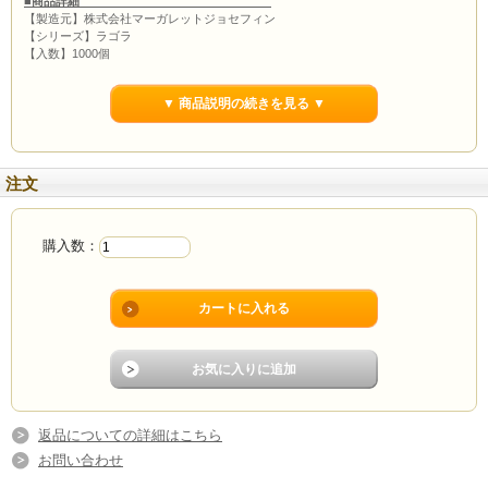
■商品詳細
【製造元】株式会社マーガレットジョセフィン
【シリーズ】ラゴラ
【入数】1000個
【単価】
32.5円
【容量】2g
▼ 商品説明の続きを見る ▼
無料提供品が付属する商品について
詰替容器・アプリケータ・コックなど無料提供品をご希望される方は提供品の個
数を選択後、買い物カゴに入れてください。また、それ以上の個数をご希望をさ
れる方はご相談ください
注文
購入数：
返品についての詳細はこちら
お問い合わせ