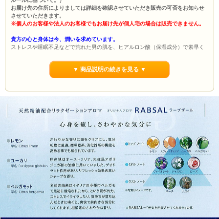
お届け先の住所によりましては詳細を確認させていただき販売の可否をお知らせ
させていただきます。
※個人のお客様や法人のお客様でもお届け先が個人宅の場合は販売できません。
貴方の心と身体は今、潤いを求めています。
ストレスや睡眠不足などで荒れた男の肌を、ヒアルロン酸（保湿成分）で素早く
ケア。
エネルギーが切れたら、リラクゼーションアロマ「ラープザール」でリフレッシ
▼ 商品説明の続きを見る ▼
ュ。
かわいた心と肌のためのリカバリーコスメ「ＧＡＣＨＩケアシリーズ」で
男の魅力を回復し、ワンランク上の美肌・美髪へ。
■商品詳細
【製造販売元】株式会社ポーラ(POLA)
【シリーズ】ガチ(GACHI)
【商品】フェイスケアローション(FACE CARE LOTION)
【入数】400個
【単価】
32円
【容量】2ml
【備考】ヒアルロン酸（保湿成分）配合・ビタミンＢ6（皮脂抑制成分）配合
◇特長
肌にたっぷりと潤いを与える使い心地のさっぱりしたローションです。みずみず
しい魅力ある肌へと導きます。
※ポーラ商品は転売禁止となっております。
無料提供品が付属する商品について