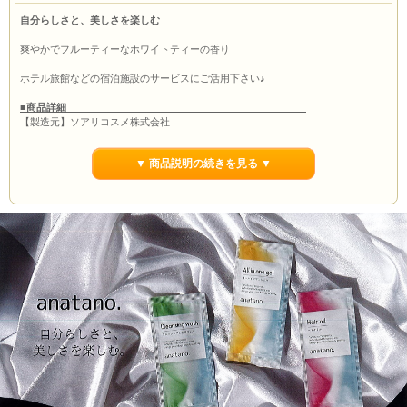
自分らしさと、美しさを楽しむ
爽やかでフルーティーなホワイトティーの香り
ホテル旅館などの宿泊施設のサービスにご活用下さい♪
■商品詳細
【製造元】ソアリコスメ株式会社
【シリーズ】anatano.(あなたの）
【商品】化粧品パウチセット（台紙付）
▼ 商品説明の続きを見る ▼
【入数】250set
【単価】
90円
【内容】
・クレンジングジェル＆洗顔ジェル3ｍｌパウチ
・オールインワンジェル3ｍｌパウチ
肌に嬉しいヒアルロン酸と保湿力たっぷり８種類の植物エキス配合。
ナイアシンアミド×８種類の植物エキスで深くうるおう。
ホワイトティーの香りとヒアルロン酸で、癒されながらうるおい纏う、美しい素
肌へ。
・ヘアオイル1ｍｌパウチ
11種類の植物オイル配合。
髪にうるおいを届ける11種類の植物オイルで、贅沢保湿ケア。爽やかでふんわり
とした香り豊かな美髪へ。
【原産国】日本