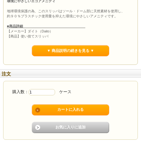
環境にやさしいエコアメニティ
地球環境保護の為、このスリッパはソール・ドーム部に天然素材を使用し、
約９０％プラスチック使用量を抑えた環境にやさしいアメニティです。
■商品詳細
【メーカー】ダイト（Daito）
【商品】使い捨てスリッパ
【入数】200足
【単価】
160円
▼ 商品説明の続きを見る ▼
【仕様】アウトソール（麦わら１００％）、脚の甲部・インソール（麻）
【寸法】全長：27cm
注文
購入数：
ケース