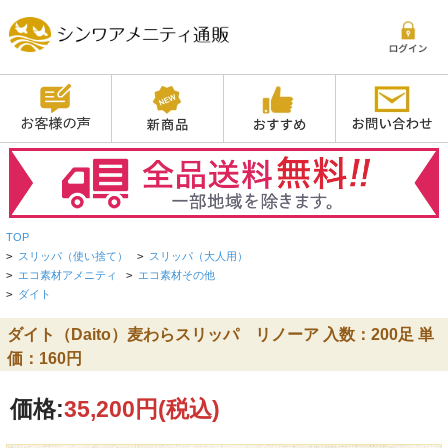
TOP
>
スリッパ（使い捨て）
>
スリッパ（大人用）
>
エコ素材アメニティ
>
エコ素材その他
>
ダイト
ダイト（Daito）麦わらスリッパ リノーア 入数：200足 単
価：160円
価格:
35,200円
(税込)