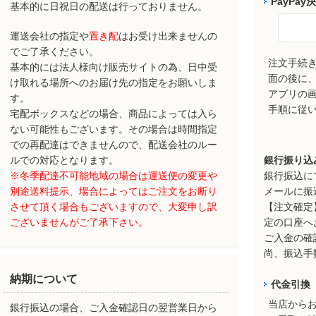
PayPay
基本的に日祝日の配送は行っておりません。
運送会社の指定や
置き配
はお受け出来ませんの
でご了承ください。
注文手続
基本的には法人様向け販売サイトの為、日中受
面の後に、P
け取れる場所へのお届け先の指定をお願いしま
アプリの
す。
手順に従
宅配ボックスなどの場合、商品によっては入ら
ない可能性もございます。その場合は時間指定
での再配達はできませんので、配送会社のルー
ルでの対応となります。
銀行振り込
※冬季配達不可能地域の場合は運送便の変更や
銀行振込に
別途送料提示、場合によってはご注文をお断り
メールに振
させて頂く場合もございますので、大変申し訳
【注文確定
ございませんがご了承下さい。
定の口座へ
ご入金の確
尚、振込手
納期について
代金引換
当店から
銀行振込の場合、ご入金確認日の翌営業日から