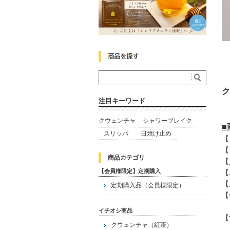
ク
注目キーワード
クウェンチャ
シャワーブレイク
スリッパ
日焼け止め
【
【
商品カテゴリ
【
【会員様限定】定期購入
【
【
定期購入品（会員様限定）
【
イチオシ商品
【
クウェンチャ（紅茶）