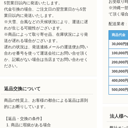
お受取り
5営業日以内に発送いたします。
※沖縄一
代金引換の場合、ご注文日の翌営業日から5営
て頂く場
業日以内に発送いたします。
※大雪、台風などの天候状況により、運送に遅
配送業者 
れが生じる可能性がございます。
※商品によって取り寄せ品、在庫状況により発
商品代金
送が遅れる場合がございます。
30,000円
遅れの状況は、発送連絡メールの運送便お問い
合わせ番号を使って運送会社にお問い合せ頂く
100,000
か、記載がない場合は当店までお問い合わせく
200,000
ださい。
300,000
400,000
返品交換について
500,000
商品の性質上、お客様の都合による返品は原則
的にお断りしています。
法人様へ
【返品・交換の条件】
商品に瑕疵がある場合
弊社オン