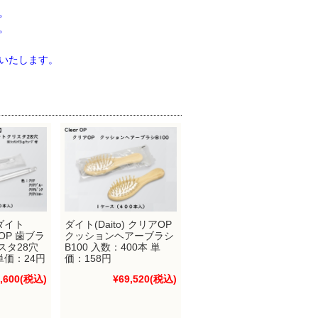
。
。
いたします。
ダイト
ダイト(Daito) クリアOP
アOP 歯ブラ
クッションヘアーブラシ
スタ28穴
B100 入数：400本 単
単価：24円
価：158円
,600
(税込)
¥69,520
(税込)