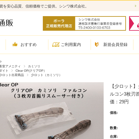
雑貨を安心品質、信頼価格でご提供。シンワ株式会社。
おすすめ
ご利用案内
新規会員登録
P
客室アメニティ
カミソリ
ダイト
Clear OP(クリアOP）
少ロット出荷商品
少ロット（カミソリ）
【少ロット】ダイ
ルコン3枚刃首
価：29円
価格:
数量:
在庫: