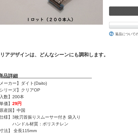
返品について
リアデザインは、どんなシーンにも調和します。
■商品詳細
メーカー】ダイト(Daito)
シリーズ】クリアOP
入数】200本
単価】
29円
原産国】中国
仕様】3枚刃首振りスムーサー付き 袋入り
ハンドル材質：ポリスチレン
寸法】 全長115mm