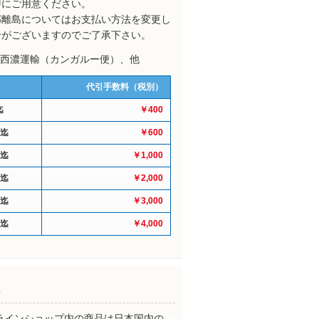
時にご用意ください。
部離島についてはお支払い方法を変更し
合がございますのでご了承下さい。
: 西濃運輸（カンガルー便）、他
代引手数料（税別）
迄
￥400
円迄
￥600
円迄
￥1,000
円迄
￥2,000
円迄
￥3,000
円迄
￥4,000
ラインショップ内の商品は日本国内の