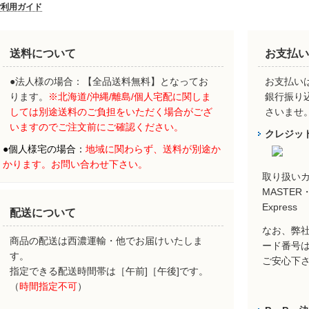
ご利用ガイド
送料について
お支払い
●法人様の場合：【全品送料無料】となってお
お支払いは
ります。
※北海道/沖縄/離島/個人宅配に関しま
銀行振り
しては別途送料のご負担をいただく場合がござ
さいませ
いますのでご注文前にご確認ください。
クレジッ
●
個人様宅の場合：
地域に関わらず、
送料が別途か
かります。お問い合わせ下さい。
取り扱い
MASTER・
Express
配送について
なお、弊社
商品の配送は西濃運輸・他でお届けいたしま
ード番号
す。
ご安心下
指定できる配送時間帯は［午前]［午後]です。
（
時間指定不可
）