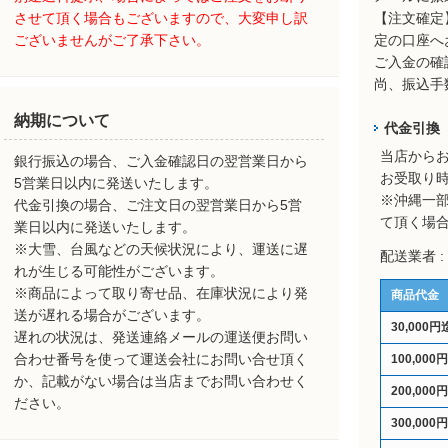
させて頂く場合もございますので、大変申し訳
【注文確定
ございませんがご了承下さい。
定の口座へ
ご入金の確
尚、振込手
納期について
代金引換
当店から
銀行振込の場合、ご入金確認日の翌営業日から
お受取り
5営業日以内に発送いたします。
※沖縄一
代金引換の場合、ご注文日の翌営業日から5営
て頂く場
業日以内に発送いたします。
※大雪、台風などの天候状況により、運送に遅
配送業者 
れが生じる可能性がございます。
※商品によって取り寄せ品、在庫状況により発
商品代金
送が遅れる場合がございます。
30,000円
遅れの状況は、発送連絡メールの運送便お問い
合わせ番号を使って運送会社にお問い合せ頂く
100,000
か、記載がない場合は当店までお問い合わせく
200,000
ださい。
300,000