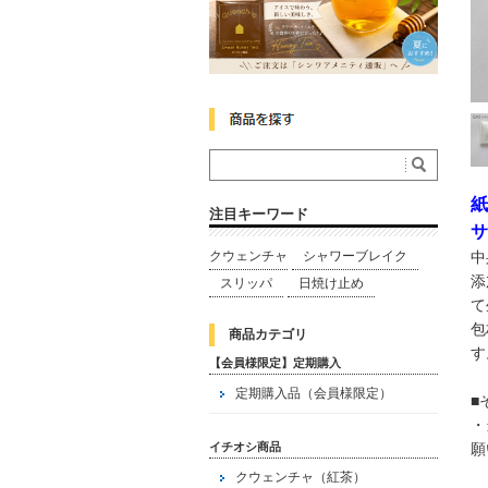
紙
注目キーワード
サ
中
クウェンチャ
シャワーブレイク
添
スリッパ
日焼け止め
て
包
商品カテゴリ
す
【会員様限定】定期購入
定期購入品（会員様限定）
■
・
願
イチオシ商品
クウェンチャ（紅茶）