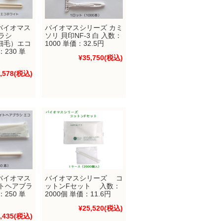
バイオマス
バイオマスシリーズ カミ
ラシ
ソリ 貝印NF-3 白 入数：
先細毛）エコ
1000 単価：32.5円
230 単
¥35,750
(税込)
,578
(税込)
バイオマス
バイオマスシリーズ コ
イトヘアブラ
ットンFセット 入数：
250 単
2000個 単価：11.6円
¥25,520
(税込)
,435
(税込)