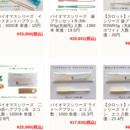
バイオマスシリーズ イ
バイオマスシリーズ 歯
【少ロット】
ンスタントハブラシ 入
ブラシセットR-3W-
シリーズ 歯ブ
数：3000本 単価：10円
R3g(先細毛) 入数：1380
R3WR3g（
本 単価：19.5円
ホワイト 入数：
¥33,000
(税込)
価：26円
¥29,601
(税込)
¥6
バイオマスシリーズ 二
バイオマスシリーズ ライ
【少ロット】
つ折ヘアブラシB エコ
トヘアブラシ エコ 入
シリーズ ラ
入数：1000本 単価：
数：1000 単価：16.3円
シ エコ 入数：
2.8円
価：23.4円
¥17,930
(税込)
¥25,080
(税込)
¥6