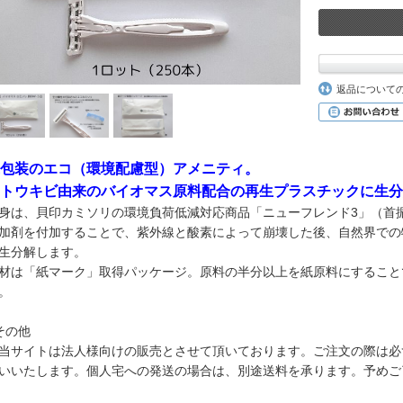
返品について
包装のエコ（環境配慮型）アメニティ。
トウキビ由来のバイオマス原料配合の再生プラスチックに生分
身は、貝印カミソリの環境負荷低減対応商品「ニューフレンド3」（首
加剤を付加することで、紫外線と酸素によって崩壊した後、自然界での
生分解します。
材は「紙マーク」取得パッケージ。原料の半分以上を紙原料にすること
。
その他
当サイトは法人様向けの販売とさせて頂いております。ご注文の際は必
いいたします。個人宅への発送の場合は、別途送料を承ります。予めご