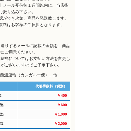
】メール受信後１週間以内に、当店指
お振り込み下さい。
認ができ次第、商品を発送致します。
数料はお客様のご負担となります。
お送りするメールに記載の金額を、商品
時にご用意ください。
部離島についてはお支払い方法を変更し
合がございますのでご了承下さい。
: 西濃運輸（カンガルー便）、他
代引手数料（税別）
迄
￥400
円迄
￥600
円迄
￥1,000
円迄
￥2,000