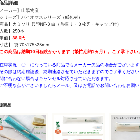
■商品詳細
メーカー】山陽物産
シリーズ】バイオマスシリーズ（紙包材）
商品】カミソリ 貝印NF-3 白（首振り・３枚刃・キャップ付）
入数】250本
単価】
38.6円
寸法】 袋:70×175×25mm
この商品は納期10日程度かかります（繁忙期約1ヵ月）。ご了承下さい
在庫状況 〇 になっている商品でもメーカー欠品の場合がございます
の際は納期確認後、納期連絡させていただきますのでご了承ください
に合わない場合はキャンセル対応させていただきます。
不明な点がございましたらメール、又はお電話でお問い合わせお願い
連商品