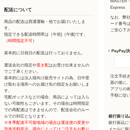
MASTER・
Express
配送について
なお、弊社
商品の配送は西濃運輸・他でお届けいたしま
ード番号
す。
ご安心下
指定できる配送時間帯は［午前]［午後]です。
（
時間指定不可
）
PayPay
基本的に日祝日の配送は行っておりません。
運送会社の指定や
置き配
はお受け出来ませんの
でご了承ください。
注文手続
基本的には法人様向け販売サイトの為、日中受
面の後に、P
け取れる場所へのお届け先の指定をお願いしま
アプリの
す。
手順に従
宅配ボックスなどの場合、商品によっては入ら
ない可能性もございます。その場合は時間指定
での再配達はできませんので、配送会社のルー
ルでの対応となります。
銀行振り込
※冬季配達不可能地域の場合は運送便の変更や
銀行振込に
別途送料提示、場合によってはご注文をお断り
メールに振