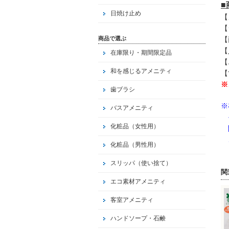
日焼け止め
【
【
【
商品で選ぶ
【
在庫限り・期間限定品
【
和を感じるアメニティ
【
※
歯ブラシ
※
バスアメニティ
そ
化粧品（女性用）
間
ご
化粧品（男性用）
スリッパ（使い捨て）
関
エコ素材アメニティ
客室アメニティ
ハンドソープ・石鹸