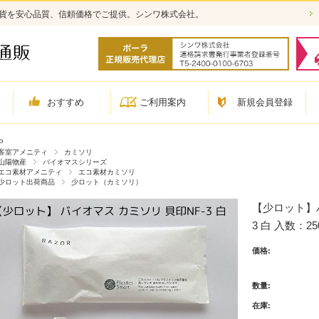
雑貨を安心品質、信頼価格でご提供。シンワ株式会社。
おすすめ
ご利用案内
新規会員登録
P
客室アメニティ
カミソリ
山陽物産
バイオマスシリーズ
エコ素材アメニティ
エコ素材カミソリ
少ロット出荷商品
少ロット（カミソリ）
【少ロット】バ
3 白 入数：25
価格:
数量:
在庫: