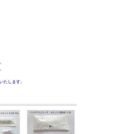
。
。
。
いたします。