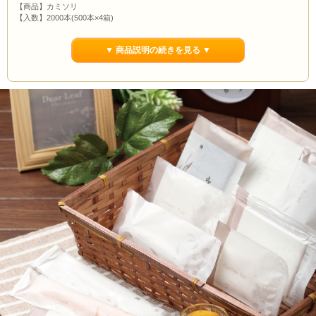
【商品】カミソリ
【入数】2000本(500本×4箱)
【単価】
17.5円
【寸法】袋：65×150×16mm 本体：W115×H15×41ｍｍ
▼ 商品説明の続きを見る ▼